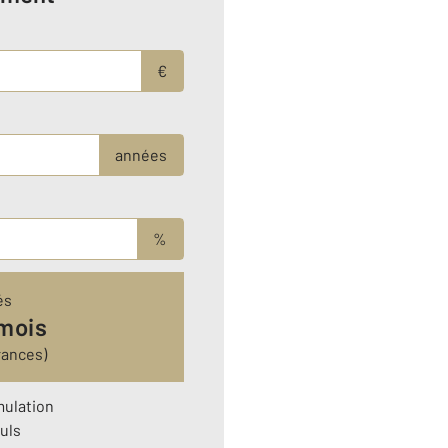
€
années
%
és
 mois
rances)
mulation
uls