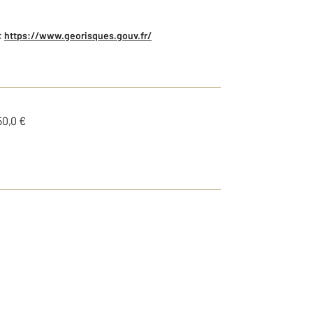
:
https://www.georisques.gouv.fr/
50,0 €