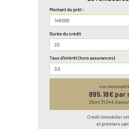
Montant du prêt :
Durée du crédit
Taux d'intérêt (hors assurances)
vos mensualit
895.18
€ par
(Dont
31.04
€ d’assu
Crédit immobilier si
et premiers calc