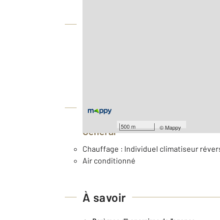
Vue globale
2
Surface totale : 28 m
Type d'appartement : F2
Nombre de pièces : 2
[Voir le détail]
Équipements
500 m
©
Mappy
Général
Chauffage : Individuel climatiseur révers
Air conditionné
À savoir