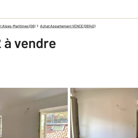
 Alpes-Maritimes (06)
Achat Appartement VENCE (06140)
 à vendre