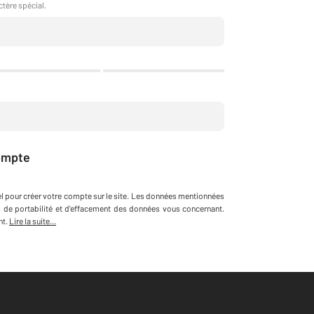
ctère spécial.
ompte
l
pour créer votre compte sur le site
.
Les données mentionnées
n, de portabilité et d'effacement des données vous concernant.
nt.
Lire la suite...