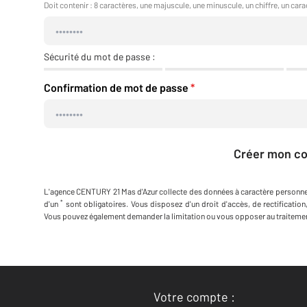
Doit contenir : 8 caractères, une majuscule, une minuscule, un chiffre, un cara
Sécurité du mot de passe :
Confirmation de mot de passe
*
Créer mon c
L'agence
CENTURY 21 Mas d'Azur
collecte des données à caractère personne
*
d'un
sont obligatoires. Vous disposez d'un droit d'accès, de rectificatio
Vous pouvez également demander la limitation ou vous opposer au traiteme
Votre compte :